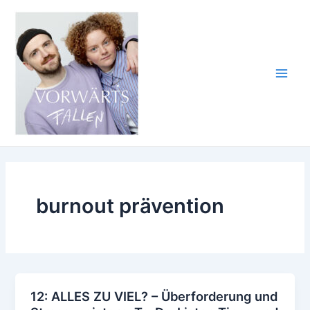
Zum
Inhalt
springen
Main
Men
burnout prävention
12: ALLES ZU VIEL? – Überforderung und