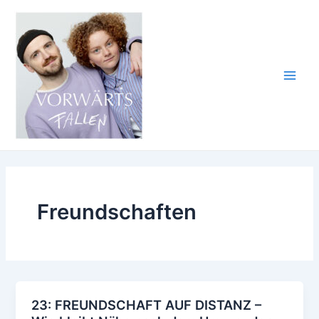
Zum
Inhalt
springen
Main
Men
Freundschaften
23: FREUNDSCHAFT AUF DISTANZ –