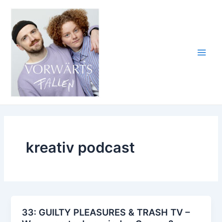
Zum
Inhalt
springen
Main
Men
kreativ podcast
33: GUILTY PLEASURES & TRASH TV –