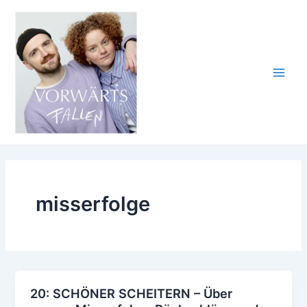
Zum
Inhalt
springen
Main
Men
misserfolge
20: SCHÖNER SCHEITERN – Über