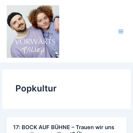
Zum
Inhalt
springen
Main
Men
Popkultur
17: BOCK AUF BÜHNE – Trauen wir uns