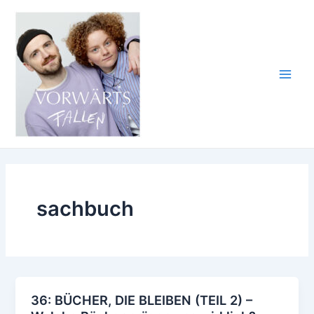
Zum
Inhalt
springen
Main
Men
sachbuch
36: BÜCHER, DIE BLEIBEN (TEIL 2) –