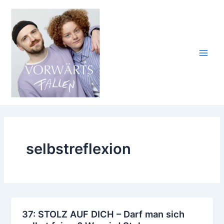
Zum
Inhalt
springen
Main
Men
selbstreflexion
37: STOLZ AUF DICH – Darf man sich