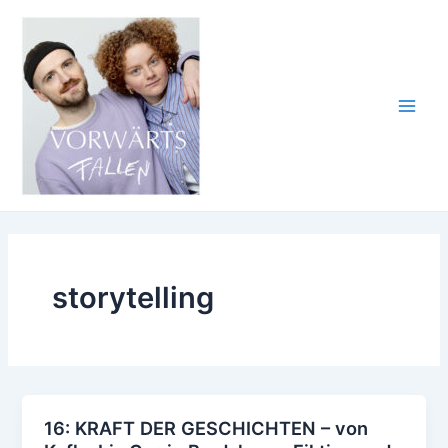
Zum
Inhalt
springen
Main
Men
storytelling
16: KRAFT DER GESCHICHTEN – von