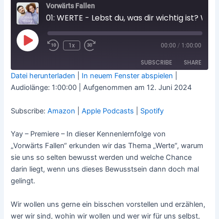
Vorwärts Fallen
01: WERTE - Lebst du, was dir wichtig ist? Was deine Krisen in Beziehung und Arbeit dir über dich verraten
Play
1x
00:00
/
1:00:00
Rewind
Fast
Episode
10
Forward
Seconds
30
SUBSCRIBE
SHARE
seconds
Datei herunterladen
|
In neuem Fenster abspielen
|
Audiolänge: 1:00:00
|
Aufgenommen am 12. Juni 2024
SHARE
Amazon
Apple Podcasts
Spotify
Subscribe:
Amazon
|
Apple Podcasts
|
Spotify
LINK
RSS FEED
EMBED
Yay – Premiere – In dieser Kennenlernfolge von
„Vorwärts Fallen“ erkunden wir das Thema „Werte“, warum
sie uns so selten bewusst werden und welche Chance
darin liegt, wenn uns dieses Bewusstsein dann doch mal
gelingt.
Wir wollen uns gerne ein bisschen vorstellen und erzählen,
wer wir sind, wohin wir wollen und wer wir für uns selbst,