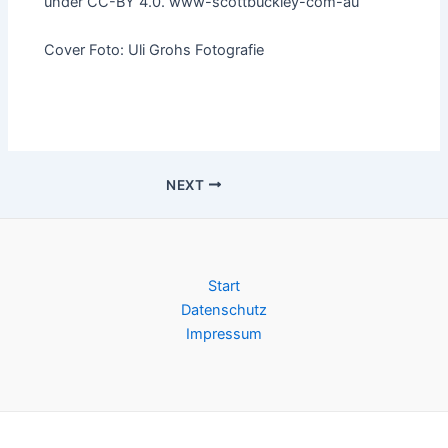
under CC-BY 4.0. www-scottbuckley-com-au
Cover Foto: Uli Grohs Fotografie
Post
NEXT
navigation
Start
Datenschutz
Impressum