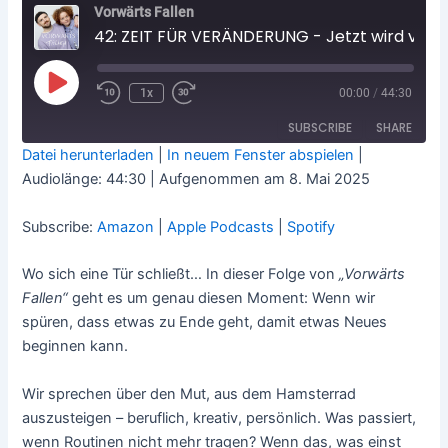
Vorwärts Fallen
42: ZEIT FÜR VERÄNDERUNG - Jetzt wird vorwärts gefallen und ihr seid die Besten
Play
1x
00:00
/
44:30
Rewind
Fast
Episode
10
Forward
Seconds
30
SUBSCRIBE
SHARE
seconds
Datei herunterladen
|
In neuem Fenster abspielen
|
Audiolänge: 44:30
|
Aufgenommen am 8. Mai 2025
SHARE
Amazon
Apple Podcasts
Spotify
Subscribe:
Amazon
|
Apple Podcasts
|
Spotify
LINK
RSS FEED
EMBED
Wo sich eine Tür schließt… In dieser Folge von
„Vorwärts
Fallen“
geht es um genau diesen Moment: Wenn wir
spüren, dass etwas zu Ende geht, damit etwas Neues
beginnen kann.
Wir sprechen über den Mut, aus dem Hamsterrad
auszusteigen – beruflich, kreativ, persönlich. Was passiert,
wenn Routinen nicht mehr tragen? Wenn das, was einst