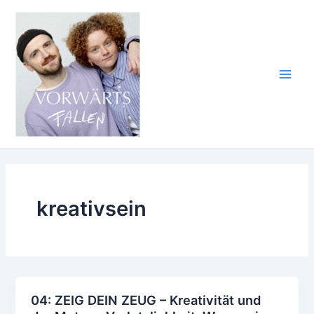
Zum
Inhalt
springen
Main
Men
kreativsein
04: ZEIG DEIN ZEUG – Kreativität und