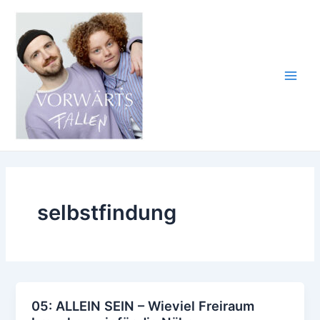
Zum
Inhalt
springen
Main
Men
selbstfindung
05: ALLEIN SEIN – Wieviel Freiraum